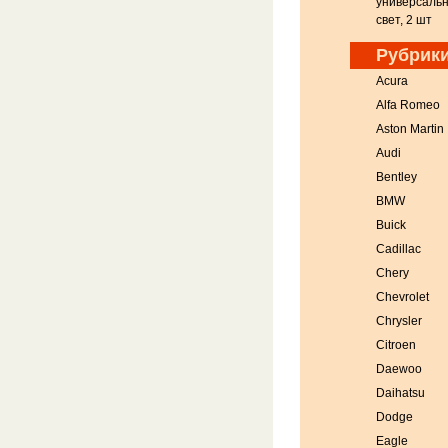
универсаль
свет, 2 шт
Рубрик
Acura
Alfa Romeo
Aston Martin
Audi
Bentley
BMW
Buick
Cadillac
Chery
Chevrolet
Chrysler
Citroen
Daewoo
Daihatsu
Dodge
Eagle