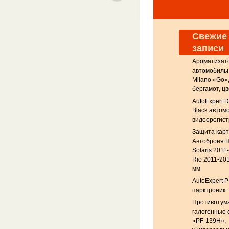
Свежие
записи
Ароматизат
автомобильны
Milano «Go»
бергамот, цв
AutoExpert 
Black автом
видеорегис
Защита кар
Автоброня H
Solaris 2011
Rio 2011-201
мм
AutoExpert P
парктроник
Противотум
галогенные
«PF-139H»,