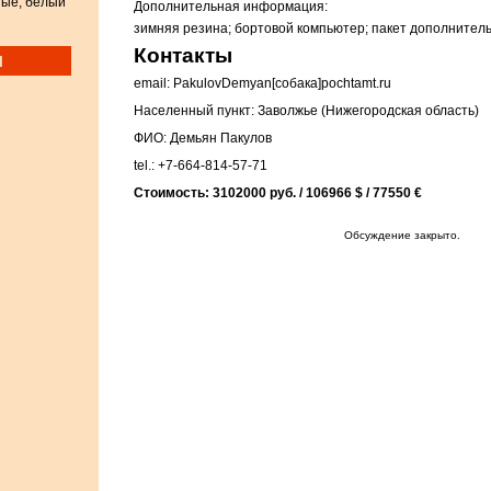
ные, белый
Дополнительная информация:
зимняя резина; бортовой компьютер; пакет дополнитель
Контакты
и
email: PakulovDemyan[собака]pochtamt.ru
Населенный пункт: Заволжье (Нижегородская область)
ФИО: Демьян Пакулов
tel.: +7-664-814-57-71
Стоимость: 3102000 руб. / 106966 $ / 77550 €
Обсуждение закрыто.