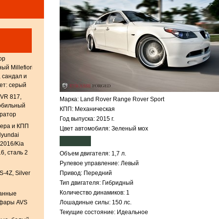
ор
й Millefiori
, сандал и
ет: серый
DVR 817,
Марка: Land Rover Range Rover Sport
обильный
КПП: Механическая
тратор
Год выпуска: 2015 г.
тера и КПП
Цвет автомобиля: Зеленый мох
yundai
-2016/Kia
6, сталь 2
Объем двигателя: 1,7 л.
Рулевое управление: Левый
S-4Z, Silver
Привод: Передний
Тип двигателя: Гибридный
Количество динамиков: 1
анные
 фары AVS
Лошадиные силы: 150 лс.
Текущие состояние: Идеальное