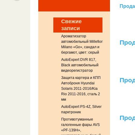
Продае
Свежие
записи
Ароматизатор
Прод
автомобильный Millefiori
Milano «Go», сандал и
бергамот, цвет: серый
AutoExpert DVR 817,
Black автомобильный
видеорегистратор
Защита картера и КПП
Прод
Автоброня Hyundai
Solaris 2011-2016/Kia
Rio 2011-2016, сталь 2
мм
AutoExpert PS-4Z, Silver
парктроник
Прод
Противотуманные
галогенные фары AVS
«PF-139H»,