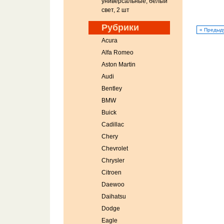
универсальные, белый
свет, 2 шт
Рубрики
« Предыд
Acura
Alfa Romeo
Aston Martin
Audi
Bentley
BMW
Buick
Cadillac
Chery
Chevrolet
Chrysler
Citroen
Daewoo
Daihatsu
Dodge
Eagle