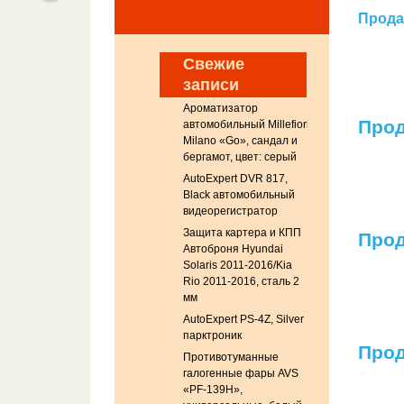
Продае
Свежие
записи
Ароматизатор
Прод
автомобильный Millefiori
Milano «Go», сандал и
бергамот, цвет: серый
AutoExpert DVR 817,
Black автомобильный
видеорегистратор
Защита картера и КПП
Прод
Автоброня Hyundai
Solaris 2011-2016/Kia
Rio 2011-2016, сталь 2
мм
AutoExpert PS-4Z, Silver
парктроник
Прод
Противотуманные
галогенные фары AVS
«PF-139H»,