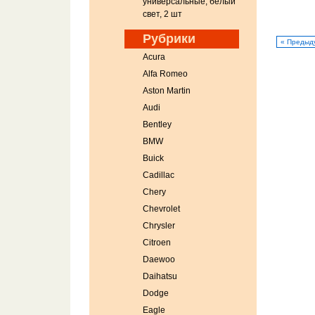
универсальные, белый
свет, 2 шт
Рубрики
« Предыд
Acura
Alfa Romeo
Aston Martin
Audi
Bentley
BMW
Buick
Cadillac
Chery
Chevrolet
Chrysler
Citroen
Daewoo
Daihatsu
Dodge
Eagle