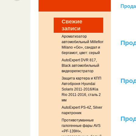
Прода
Свежие
записи
Ароматизатор
Прод
автомобильный Millefiori
Milano «Go», сандал и
бергамот, цвет: серый
AutoExpert DVR 817,
Black автомобильный
видеорегистратор
Защита картера и КПП
Прод
Автоброня Hyundai
Solaris 2011-2016/Kia
Rio 2011-2016, сталь 2
мм
AutoExpert PS-4Z, Silver
парктроник
Прод
Противотуманные
галогенные фары AVS
«PF-139H»,