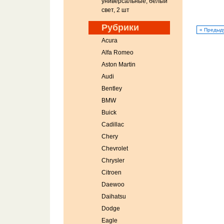
универсальные, белый
свет, 2 шт
Рубрики
« Предыд
Acura
Alfa Romeo
Aston Martin
Audi
Bentley
BMW
Buick
Cadillac
Chery
Chevrolet
Chrysler
Citroen
Daewoo
Daihatsu
Dodge
Eagle