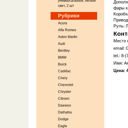
универсальные, белый
Дополн
свет, 2 шт
фары к
Коробк
Рубрики
Привод 
Acura
Руль: 
Alfa Romeo
Конт
Aston Martin
Место 
Audi
email: 
Bentley
tel.: 8-
BMW
Имя: А
Buick
Цена: 4
Cadillac
Chery
Chevrolet
Chrysler
Citroen
Daewoo
Daihatsu
Dodge
Eagle