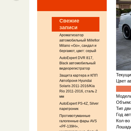
Свежие
записи
Ароматизатор
автомобильный Millefiori
Milano «Go», сандал и
бергамот, цвет: серый
AutoExpert DVR 817,
Black автомобильный
видеорегистратор
Текущи
Защита картера и КПП
Автоброня Hyundai
Цвет а
Solaris 2011-2016/Kia
Rio 2011-2016, сталь 2
Модель:
мм
Объем: 
AutoExpert PS-4Z, Silver
Тип дв
парктроник
Год авт
Противотуманные
Кол-во
галогенные фары AVS
«PF-139H»,
Лошади