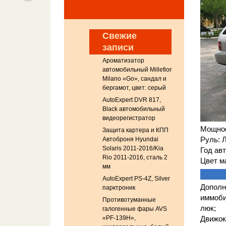
Свежие
записи
Ароматизатор
автомобильный Millefiori
Milano «Go», сандал и
бергамот, цвет: серый
AutoExpert DVR 817,
Black автомобильный
видеорегистратор
Мощнос
Защита картера и КПП
Автоброня Hyundai
Руль: 
Solaris 2011-2016/Kia
Год авт
Rio 2011-2016, сталь 2
Цвет м
мм
AutoExpert PS-4Z, Silver
Дополн
парктроник
иммоби
Противотуманные
люк;
галогенные фары AVS
«PF-139H»,
Движок