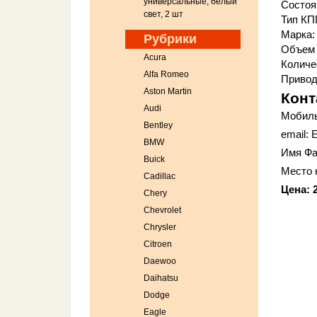
универсальные, белый
Состоя
свет, 2 шт
Тип КП
Марка:
Рубрики
Объем д
Acura
Количе
Alfa Romeo
Привод
Aston Martin
Конт
Audi
Мобиль
Bentley
email: 
BMW
Имя Фа
Buick
Место 
Cadillac
Цена: 2
Chery
Chevrolet
Chrysler
Citroen
Daewoo
Daihatsu
Dodge
Eagle