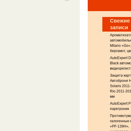
Свежие
записи
Ароматизат
автомобильны
Milano «Go»
бергамот, цв
AutoExpert 
Black автом
видеорегис
Защита кар
Автоброня H
Solaris 2011
Rio 2011-201
мм
AutoExpert P
парктроник
Противотум
галогенные
«PF-139H»,