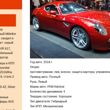
ор
й Millefiori
, сандал и
ет: серый
DVR 817,
обильный
тратор
Год авто: 2018 г.
тера и КПП
Опции:
yundai
противотуманки; люк; ксенон; защита картера; управлен
-2016/Kia
6, сталь 2
Привод авто: Полный
Руль: Левый
Марка авто: FAW Admiral
S-4Z, Silver
Количество динамиков: 4
Текущие состояние: Хорошее
анные
Тип двигателя: Гибридный
 фары AVS
Тип КПП: Механическая