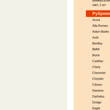
универсаль
свет, 2 шт
Рубрик
Acura
Alfa Romeo
Aston Martin
Audi
Bentley
BMW
Buick
Cadillac
Chery
Chevrolet
Chrysler
Citroen
Daewoo
Daihatsu
Dodge
Eagle