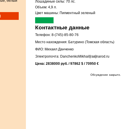
ные, белый
Лошадиные силы: 70 лс.
Объем: 4,9 л.
Цвет машины: Пигментный зеленый
и
Контактные данные
Телефон: 8-(745)-85-80-76
Место нахождения: Батурино (Томская область)
ФИО: Михаил Данченко
Электропочта: DanchenkoMikhail[гав]narod.ru
Цена: 2838000 руб. / 97862 $ / 70950 €
Обсуждение закрыто.